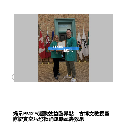
揭示PM2.5運動效益臨界點：古博文教授團
隊證實空污恐抵消運動延壽效果